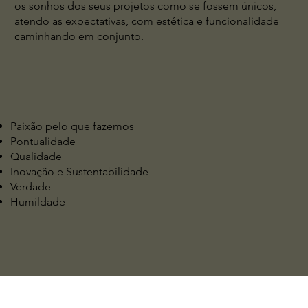
os sonhos dos seus projetos como se fossem únicos,
atendo as expectativas, com estética e funcionalidade
caminhando em conjunto.
Paixão pelo que fazemos
Pontualidade
Qualidade
Inovação e Sustentabilidade
Verdade
Humildade